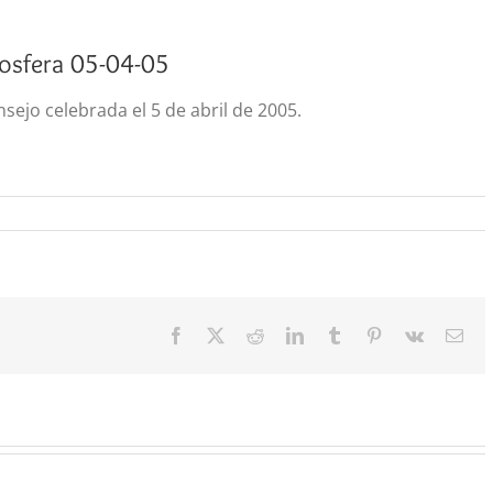
iosfera 05-04-05
sejo celebrada el 5 de abril de 2005.
Facebook
X
Reddit
LinkedIn
Tumblr
Pinterest
Vk
Cor
elec