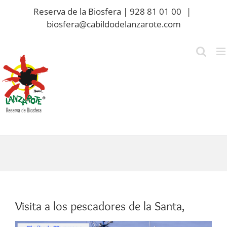
Saltar
Reserva de la Biosfera | 928 81 01 00
|
al
biosfera@cabildodelanzarote.com
contenido
Visita a los pescadores de la Santa,
Ver