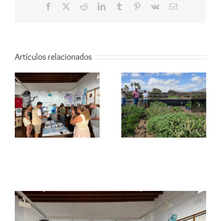
Facebook
X
Reddit
LinkedIn
Tumblr
Pinterest
Vk
Correo
electrónico
Artículos relacionados