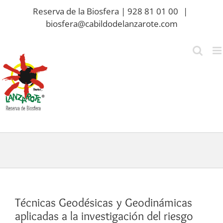
Saltar
Reserva de la Biosfera | 928 81 01 00
|
al
biosfera@cabildodelanzarote.com
contenido
Técnicas Geodésicas y Geodinámicas
aplicadas a la investigación del riesgo