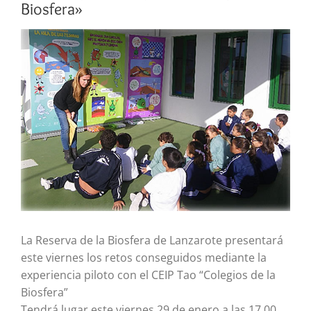
Biosfera»
Ver
imagen
más
grande
La Reserva de la Biosfera de Lanzarote presentará
este viernes los retos conseguidos mediante la
experiencia piloto con el CEIP Tao “Colegios de la
Biosfera”
Tendrá lugar este viernes 29 de enero a las 17.00