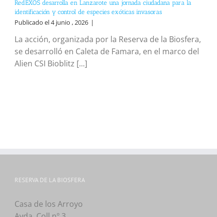
RedEXOS desarrolla en Lanzarote una jornada ciudadana para la
identificación y control de especies exóticas invasoras
Publicado el 4 junio , 2026
|
La acción, organizada por la Reserva de la Biosfera,
se desarrolló en Caleta de Famara, en el marco del
Alien CSI Bioblitz [...]
RESERVA DE LA BIOSFERA
Casa de los Arroyo
Avda. Coll nº 3