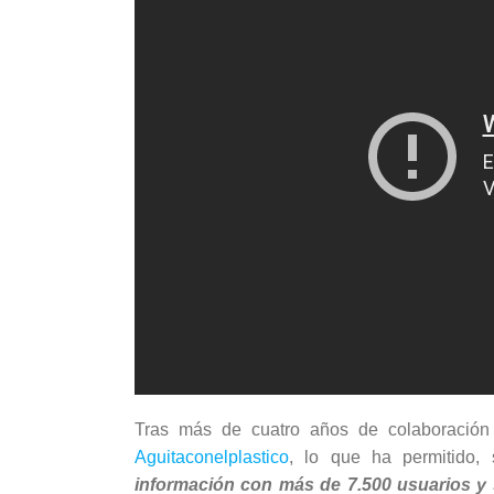
Tras más de cuatro años de colaboración
Aguitaconelplastico
, lo que ha permitido, 
información con más de 7.500 usuarios y 