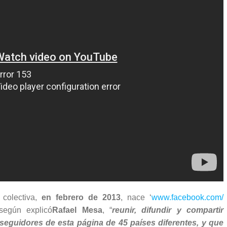
 colectiva,
en febrero de 2013
, nace ‘
www.facebook.com/
según explicó
Rafael Mesa
, “
reunir, difundir y compartir
seguidores de esta página de 45 países diferentes, y que