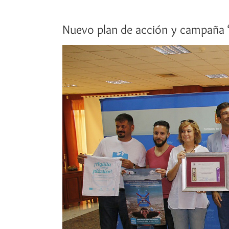
Nuevo plan de acción y campaña ‘
Ver
imagen
más
grande