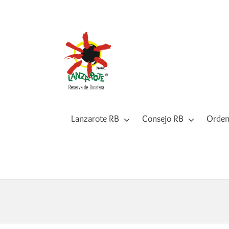
Saltar
al
contenido
Lanzarote RB
Consejo RB
Orden