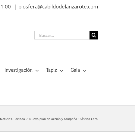
01 00
|
biosfera@cabildodelanzarote.com
Buscar:
Investigación
Tapiz
Gaia
Noticias
Portada
Nuevo plan de acción y campaña ‘Plástico Cero’