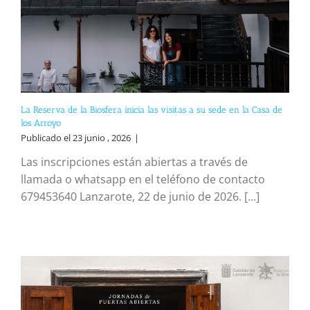
La Reserva de la Biosfera inicia las visitas a su sede en la Casa de
los Arroyo
Publicado el 23 junio , 2026
|
Las inscripciones están abiertas a través de
llamada o whatsapp en el teléfono de contacto
679453640 Lanzarote, 22 de junio de 2026. [...]