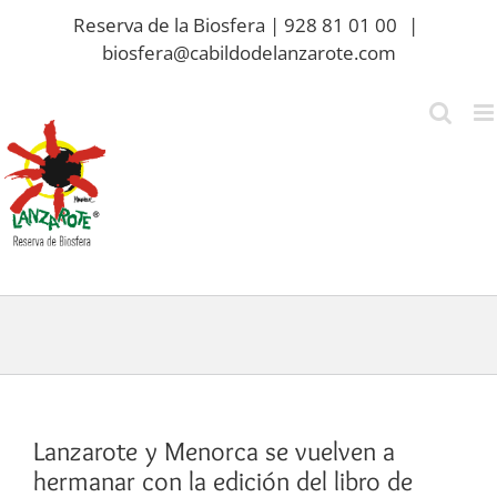
Saltar
Reserva de la Biosfera | 928 81 01 00
|
al
biosfera@cabildodelanzarote.com
contenido
Lanzarote y Menorca se vuelven a
hermanar con la edición del libro de