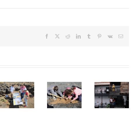
Facebook
X
Reddit
LinkedIn
Tumblr
Pinterest
Vk
Cor
elec