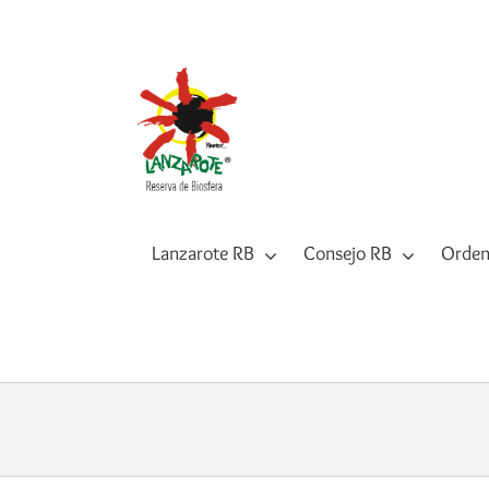
Saltar
al
contenido
Lanzarote RB
Consejo RB
Orden