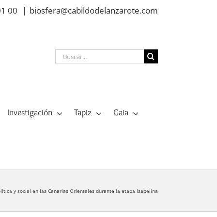
01 00
|
biosfera@cabildodelanzarote.com
Buscar:
Investigación
Tapiz
Gaia
lítica y social en las Canarias Orientales durante la etapa isabelina