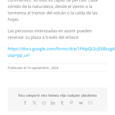
continentes. Su oído es capaz de percibir cada
sonido de la naturaleza, desde el viento o la
tormenta al tremor del volcán o la caída de las
hojas.
Las personas interesadas en asistir pueden
reservar su plaza a través del enlace:
https://docs.google.com/forms/d/e/1FAIpQLScjE6Bss
usp=pp_url
Publicado el 10 septiembre , 2024
Para compartir esta historia, elija cualquier plataforma
Facebook
X
Reddit
LinkedIn
Tumblr
Pinterest
Vk
Correo
electrónico