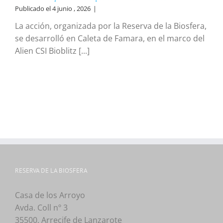
Publicado el 4 junio , 2026
|
La acción, organizada por la Reserva de la Biosfera,
se desarrolló en Caleta de Famara, en el marco del
Alien CSI Bioblitz [...]
RESERVA DE LA BIOSFERA
Casa de los Arroyo
Avda. Coll nº 3
35500, Arrecife de Lanzarote