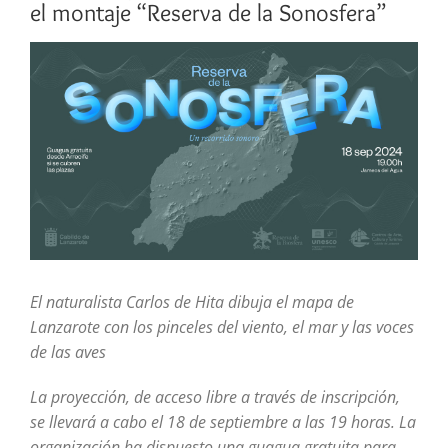
el montaje “Reserva de la Sonosfera”
Ver
imagen
más
grande
El naturalista Carlos de Hita dibuja el mapa de
Lanzarote con los pinceles del viento, el mar y las voces
de las aves
La proyección, de acceso libre a través de inscripción,
se llevará a cabo el 18 de septiembre a las 19 horas. La
organización ha dispuesto una guagua gratuita para