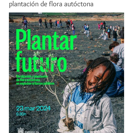
plantación de flora autóctona
Ver
imagen
más
grande