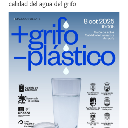
calidad del agua del grifo
Ver
imagen
más
grande