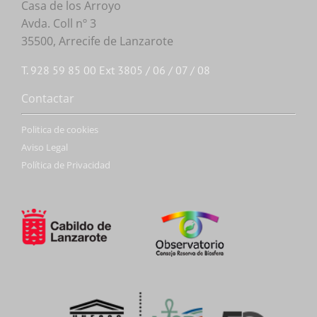
Casa de los Arroyo
Avda. Coll nº 3
35500, Arrecife de Lanzarote
T. 928 59 85 00 Ext 3805 / 06 / 07 / 08
Contactar
Politica de cookies
Aviso Legal
Política de Privacidad