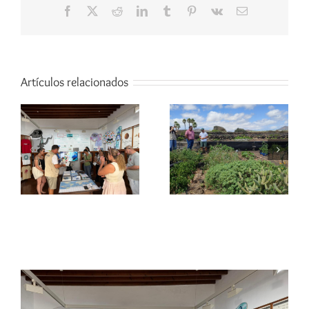
Facebook
X
Reddit
LinkedIn
Tumblr
Pinterest
Vk
Correo
electrónico
Artículos relacionados