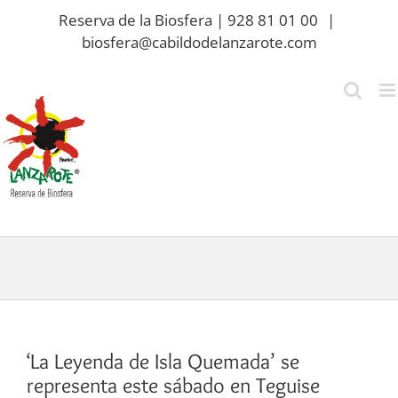
Saltar
Reserva de la Biosfera | 928 81 01 00
|
al
biosfera@cabildodelanzarote.com
contenido
‘La Leyenda de Isla Quemada’ se
representa este sábado en Teguise