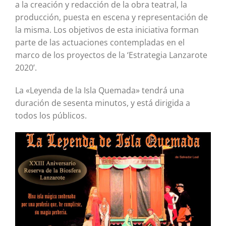
a la creación y redacción de la obra teatral, la
producción, puesta en escena y representación de
la misma. Los objetivos de esta iniciativa forman
parte de las actuaciones contempladas en el
marco de los proyectos de la ‘Estrategia Lanzarote
2020’.
La «Leyenda de la Isla Quemada» tendrá una
duración de sesenta minutos, y está dirigida a
todos los públicos.