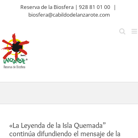
Saltar
Reserva de la Biosfera | 928 81 01 00
|
al
biosfera@cabildodelanzarote.com
contenido
«La Leyenda de la Isla Quemada”
continúa difundiendo el mensaje de la