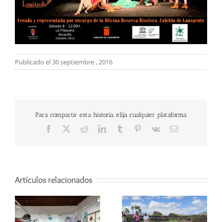
Publicado el 30 septiembre , 2016
Para compartir esta historia, elija cualquier plataforma
Facebook
X
Reddit
LinkedIn
Tumblr
Pinterest
Vk
Correo
electrónico
Artículos relacionados