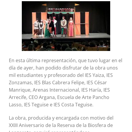
En esta última representación, que tuvo lugar en el
día de ayer, han podido disfrutar de la obra unos
mil estudiantes y profesorado del IES Yaiza, IES
Zonzamas, IES Blas Cabrera Felipe, IES César
Manrique, Arenas Internacional, IES Haría, IES
Arrecife, CEO Argana, Escuela de Arte Pancho
Lasso, IES Teguise e IES Costa Teguise.
La obra, producida y encargada con motivo del
XXIII Aniversario de la Reserva de la Biosfera de