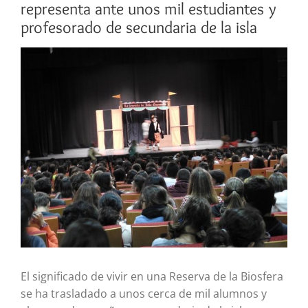
representa ante unos mil estudiantes y
profesorado de secundaria de la isla
Ver
imagen
más
grande
El significado de vivir en una Reserva de la Biosfera
se ha trasladado a unos cerca de mil alumnos y