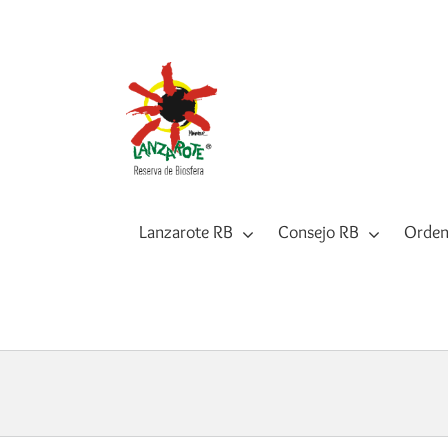
Saltar
al
contenido
Lanzarote RB
Consejo RB
Orden