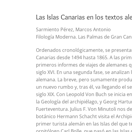
Las Islas Canarias en los textos 
Sarmiento Pérez, Marcos Antonio
Filología Moderna. Las Palmas de Gran Can
Ordenados cronológicamente, se presentan 
Canarias desde 1494 hasta 1865. A las primer
primeros informes de viajes de alemanes qu
siglo XVI. En una segunda fase, se analizan
alemana. La breve, pero sumamente produc
un nuevo rumbo y, tras él, va llegando el s
siglo XIX. Con Leopold Von Buch se inicia e
la Geología del archipiélago, y Georg Hartu
Fuerteventura. Julius F. Von Minutoli nos d
botánico Hermann Schacht visita el Archipi
primer turista alemán en las Islas del que 
ornitólogo Carl Bolle, que pasó en las Islas