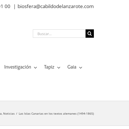
01 00
|
biosfera@cabildodelanzarote.com
Buscar:
Investigación
Tapiz
Gaia
ia
Noticias
Las Islas Canarias en los textos alemanes (1494-1865)