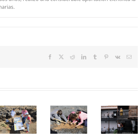
narias.
Facebook
X
Reddit
LinkedIn
Tumblr
Pinterest
Vk
Cor
elec