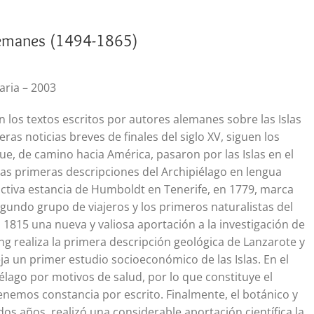
alemanes (1494-1865)
aria – 2003
los textos escritos por autores alemanes sobre las Islas
as noticias breves de finales del siglo XV, siguen los
e, de camino hacia América, pasaron por las Islas en el
 las primeras descripciones del Archipiélago en lengua
tiva estancia de Humboldt en Tenerife, en 1779, marca
egundo grupo de viajeros y los primeros naturalistas del
n 1815 una nueva y valiosa aportación a la investigación de
ng realiza la primera descripción geológica de Lanzarote y
eja un primer estudio socioeconómico de las Islas. En el
élago por motivos de salud, por lo que constituye el
tenemos constancia por escrito. Finalmente, el botánico y
 dos años, realizó una considerable aportación científica la