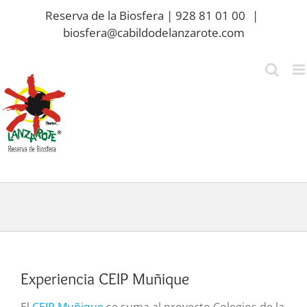
Saltar
Reserva de la Biosfera | 928 81 01 00
|
al
biosfera@cabildodelanzarote.com
contenido
Experiencia CEIP Muñique
El
CEIP Muñique
se suma al proyecto Colegios de la