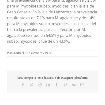
una prevalencia del 8.8% para M. agalactiae y 2.3%
para M. mycoides subsp. mycoides lc en la isla de
Gran Canaria. En la isla de Lanzarote la prevalencia
resultante es de 7.1% para M. agalactiae y de 1.4%
para M. mycoides subsp. mycoides lc. en la isla del
hierro la prevalencia para la infección por M.
agalactiae se situó en 54.5% y para M. mycoides
subsp. mycoides lc fue de un 43.9%.
Publicado el 31 diciembre , 1994
Para compartir esta historia, elija cualquier plataforma
Facebook
X
Reddit
LinkedIn
Tumblr
Pinterest
Vk
Correo
electrónico