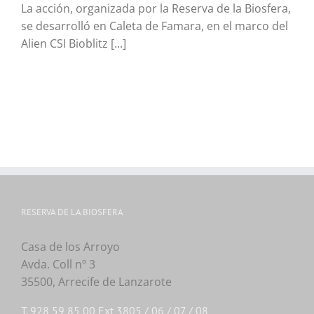
La acción, organizada por la Reserva de la Biosfera,
se desarrolló en Caleta de Famara, en el marco del
Alien CSI Bioblitz [...]
RESERVA DE LA BIOSFERA
Casa de los Arroyo
Avda. Coll nº 3
35500, Arrecife de Lanzarote
T. 928 59 85 00 Ext 3805 / 06 / 07 / 08