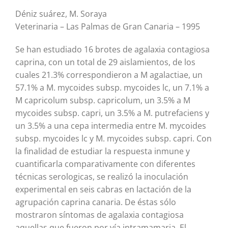
Déniz suárez, M. Soraya
Veterinaria – Las Palmas de Gran Canaria – 1995
Se han estudiado 16 brotes de agalaxia contagiosa
caprina, con un total de 29 aislamientos, de los
cuales 21.3% correspondieron a M agalactiae, un
57.1% a M. mycoides subsp. mycoides lc, un 7.1% a
M capricolum subsp. capricolum, un 3.5% a M
mycoides subsp. capri, un 3.5% a M. putrefaciens y
un 3.5% a una cepa intermedia entre M. mycoides
subsp. mycoides lc y M. mycoides subsp. capri. Con
la finalidad de estudiar la respuesta inmune y
cuantificarla comparativamente con diferentes
técnicas serologicas, se realizó la inoculación
experimental en seis cabras en lactación de la
agrupación caprina canaria. De éstas sólo
mostraron síntomas de agalaxia contagiosa
aquellas que fueron por vía intramamaria. El