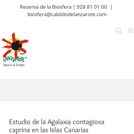
Saltar
Reserva de la Biosfera | 928 81 01 00
|
al
biosfera@cabildodelanzarote.com
contenido
Estudio de la Agalaxia contagiosa
caprina en las Islas Canarias