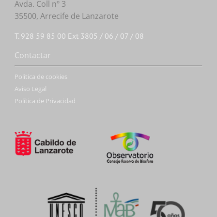
Avda. Coll nº 3
35500, Arrecife de Lanzarote
T. 928 59 85 00 Ext 3805 / 06 / 07 / 08
Contactar
Politica de cookies
Aviso Legal
Política de Privacidad