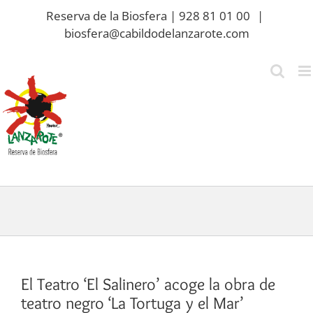
Saltar
Reserva de la Biosfera | 928 81 01 00
|
al
biosfera@cabildodelanzarote.com
contenido
El Teatro ‘El Salinero’ acoge la obra de
teatro negro ‘La Tortuga y el Mar’