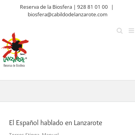
Saltar
Reserva de la Biosfera | 928 81 01 00
|
al
biosfera@cabildodelanzarote.com
contenido
El Español hablado en Lanzarote
Torres Stinga, Manuel