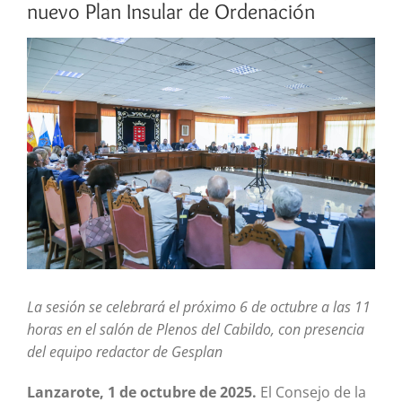
nuevo Plan Insular de Ordenación
Ver
imagen
más
grande
La sesión se celebrará el próximo 6 de octubre a las 11
horas en el salón de Plenos del Cabildo, con presencia
del equipo redactor de Gesplan
Lanzarote, 1 de octubre de 2025.
El Consejo de la