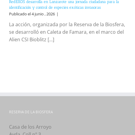
RedEXOS desarrolla en Lanzarote una jornada ciudadana para la
identificación y control de especies exóticas invasoras
Publicado el 4 junio , 2026
|
La acción, organizada por la Reserva de la Biosfera,
se desarrolló en Caleta de Famara, en el marco del
Alien CSI Bioblitz [...]
RESERVA DE LA BIOSFERA
Casa de los Arroyo
Avda. Coll nº 3