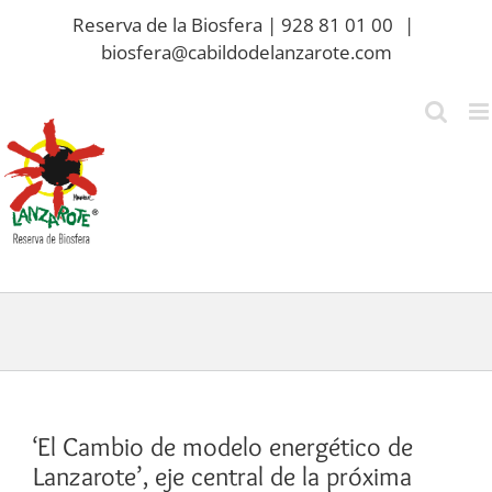
Saltar
Reserva de la Biosfera | 928 81 01 00
|
al
biosfera@cabildodelanzarote.com
contenido
‘El Cambio de modelo energético de
Lanzarote’, eje central de la próxima