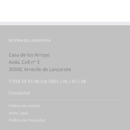
RESERVA DE LA BIOSFERA
Casa de los Arroyo
Avda. Coll nº 3
35500, Arrecife de Lanzarote
T. 928 59 85 00 Ext 3805 / 06 / 07 / 08
Contactar
Politica de cookies
Aviso Legal
Política de Privacidad