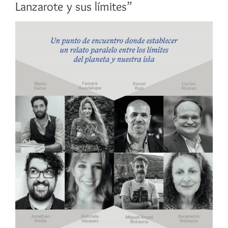
Lanzarote y sus límites”
Ver
imagen
más
grande