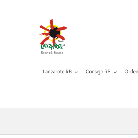
Saltar
al
contenido
Lanzarote RB
Consejo RB
Orden