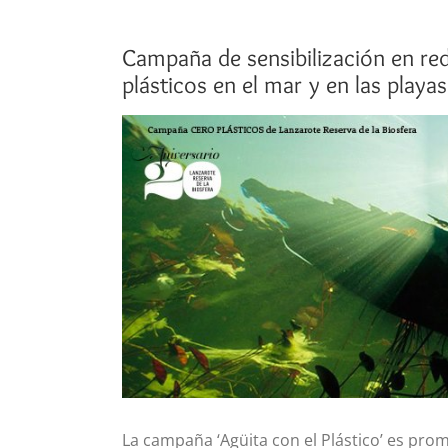
Campaña de sensibilización en red
plásticos en el mar y en las playas 
Ver
imagen
más
grande
La campaña ‘Agüita con el Plástico’ es prom