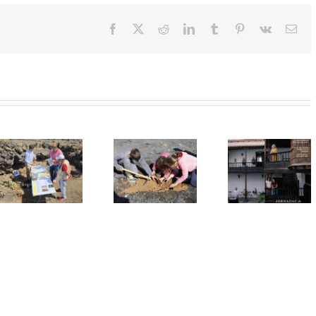
Facebook
X
Reddit
LinkedIn
Tumblr
Pinterest
Vk
Cor
elec