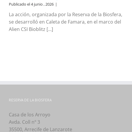
Publicado el 4 junio , 2026
|
La acción, organizada por la Reserva de la Biosfera,
se desarrolló en Caleta de Famara, en el marco del
Alien CSI Bioblitz [...]
RESERVA DE LA BIOSFERA
Casa de los Arroyo
Avda. Coll nº 3
35500, Arrecife de Lanzarote