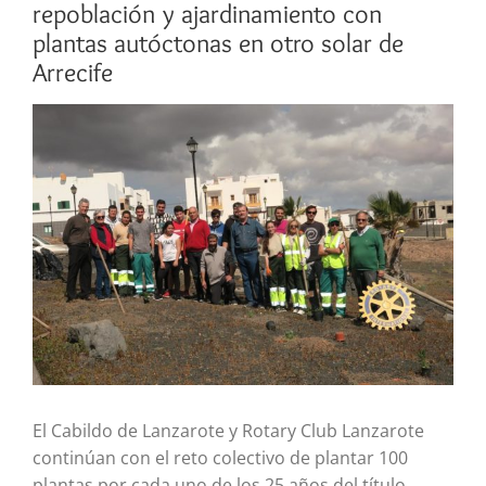
repoblación y ajardinamiento con
plantas autóctonas en otro solar de
Arrecife
Ver
imagen
más
grande
El Cabildo de Lanzarote y Rotary Club Lanzarote
continúan con el reto colectivo de plantar 100
plantas por cada uno de los 25 años del título