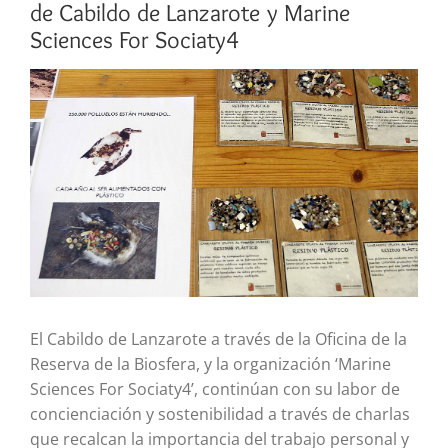
de Cabildo de Lanzarote y Marine
Sciences For Sociaty4
Ver
imagen
más
grande
El Cabildo de ‪‎Lanzarote‬ a través de la Oficina de la
Reserva de la Biosfera, y la organización ‘Marine
Sciences For Sociaty4’, continúan con su labor de
concienciación y sostenibilidad a través de charlas
que recalcan la importancia del trabajo personal y