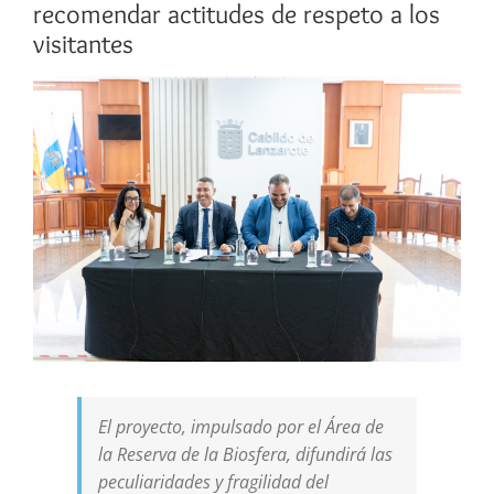
recomendar actitudes de respeto a los
visitantes
Ver
imagen
más
grande
El proyecto, impulsado por el Área de
la Reserva de la Biosfera, difundirá las
peculiaridades y fragilidad del