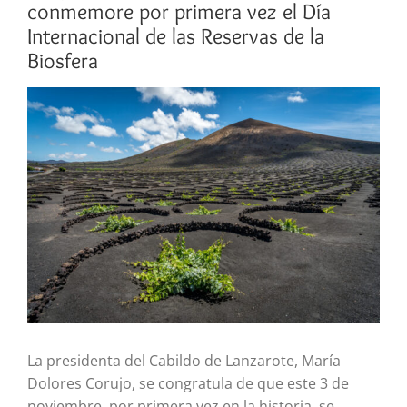
conmemore por primera vez el Día
Internacional de las Reservas de la
Biosfera
Ver
imagen
más
grande
La presidenta del Cabildo de Lanzarote, María
Dolores Corujo, se congratula de que este 3 de
noviembre, por primera vez en la historia, se