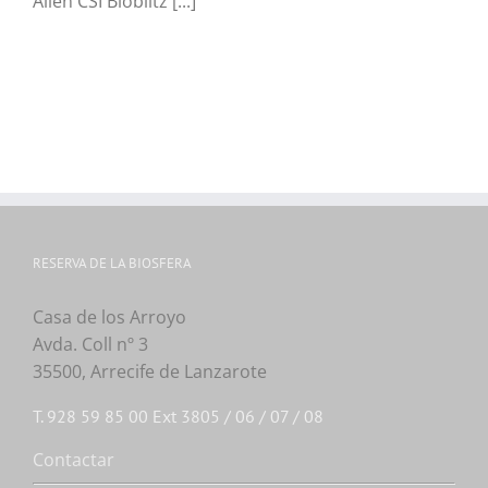
Alien CSI Bioblitz [...]
RESERVA DE LA BIOSFERA
Casa de los Arroyo
Avda. Coll nº 3
35500, Arrecife de Lanzarote
T. 928 59 85 00 Ext 3805 / 06 / 07 / 08
Contactar