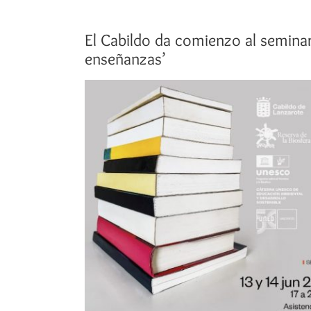
El Cabildo da comienzo al seminari
enseñanzas’
Ver
imagen
más
grande