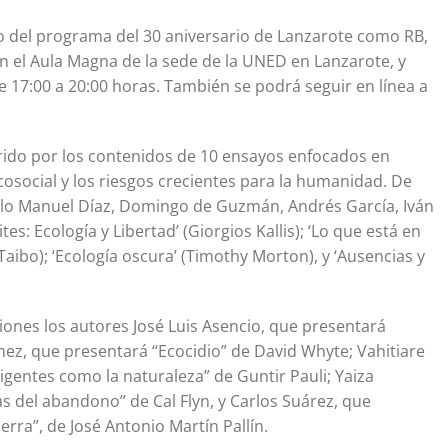
ro del programa del 30 aniversario de Lanzarote como RB,
en el Aula Magna de la sede de la UNED en Lanzarote, y
 17:00 a 20:00 horas. También se podrá seguir en línea a
rrido por los contenidos de 10 ensayos enfocados en
cosocial y los riesgos crecientes para la humanidad. De
blo Manuel Díaz, Domingo de Guzmán, Andrés García, Iván
es: Ecología y Libertad’ (Giorgios Kallis); ‘Lo que está en
 Taibo); ‘Ecología oscura’ (Timothy Morton), y ‘Ausencias y
iones los autores José Luis Asencio, que presentará
ez, que presentará “Ecocidio” de David Whyte; Vahitiare
igentes como la naturaleza” de Guntir Pauli; Yaiza
s del abandono” de Cal Flyn, y Carlos Suárez, que
erra”, de José Antonio Martín Pallín.