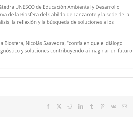
a cátedra UNESCO de Educación Ambiental y Desarrollo
rva de la Biosfera del Cabildo de Lanzarote y la sede de la
lisis, la reflexión y la búsqueda de soluciones a los
a Biosfera, Nicolás Saavedra, “confía en que el diálogo
gnóstico y soluciones contribuyendo a imaginar un futuro
Facebook
X
Reddit
LinkedIn
Tumblr
Pinterest
Vk
Cor
elec