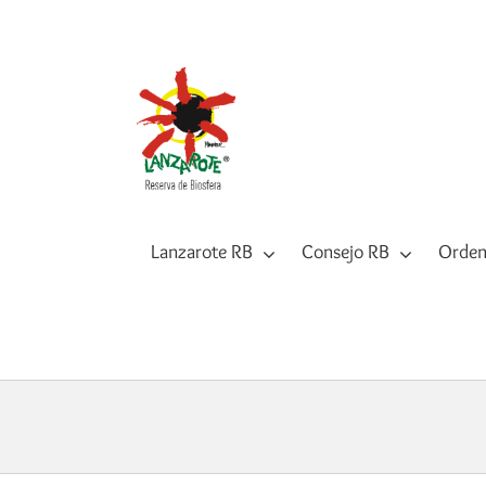
Saltar
al
contenido
Lanzarote RB
Consejo RB
Orden