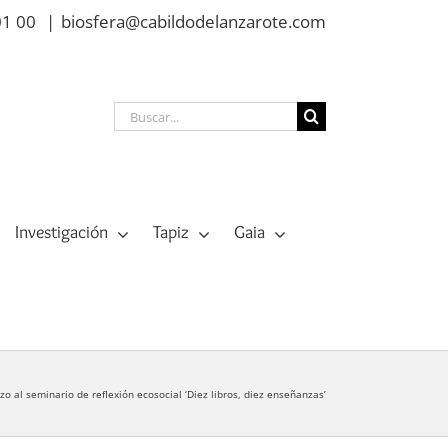
01 00
|
biosfera@cabildodelanzarote.com
Buscar:
Investigación
Tapiz
Gaia
o al seminario de reflexión ecosocial ‘Diez libros, diez enseñanzas’