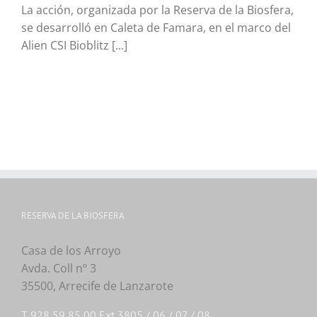
La acción, organizada por la Reserva de la Biosfera,
se desarrolló en Caleta de Famara, en el marco del
Alien CSI Bioblitz [...]
RESERVA DE LA BIOSFERA
Casa de los Arroyo
Avda. Coll nº 3
35500, Arrecife de Lanzarote
T. 928 59 85 00 Ext 3805 / 06 / 07 / 08