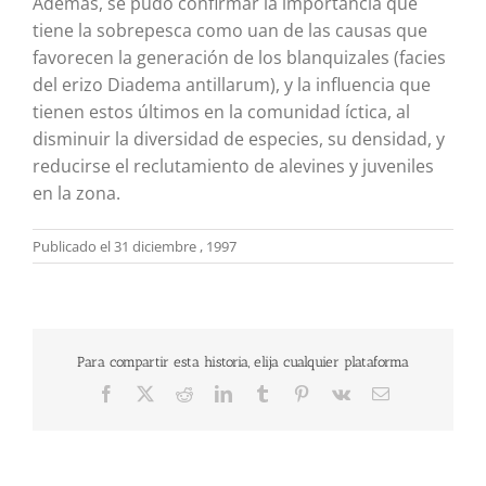
Además, se pudo confirmar la importancia que
tiene la sobrepesca como uan de las causas que
favorecen la generación de los blanquizales (facies
del erizo Diadema antillarum), y la influencia que
tienen estos últimos en la comunidad íctica, al
disminuir la diversidad de especies, su densidad, y
reducirse el reclutamiento de alevines y juveniles
en la zona.
Publicado el 31 diciembre , 1997
Para compartir esta historia, elija cualquier plataforma
Facebook
X
Reddit
LinkedIn
Tumblr
Pinterest
Vk
Correo
electrónico