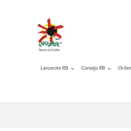
Saltar
al
contenido
Lanzarote RB
Consejo RB
Orden