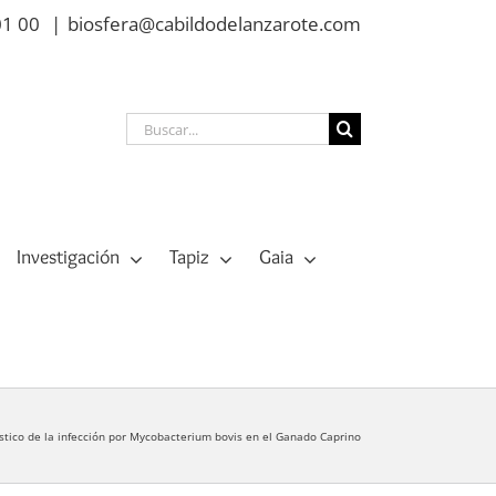
01 00
|
biosfera@cabildodelanzarote.com
Buscar:
Investigación
Tapiz
Gaia
stico de la infección por Mycobacterium bovis en el Ganado Caprino