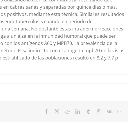
s en cabras sanas y separadas por quince días o mas,
sos positivos, mediante esta técnica. Similares resultados
. pseudotuberculosis cuando en periodo de
e una semana. No obstante estas intradermorreacciones
rga a un alza en la inmunidad humoral que puede ser
to con los antígenos A60 y MPB70. La prevalencia de la
método Elisa indirecto con el antígeno mpb70 en las islas
estratificado de las poblaciones resultó en 8,2 y 7,7 p
Facebook
X
Reddit
LinkedIn
Tumblr
Pinterest
Vk
Cor
elec