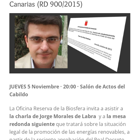
Canarias (RD 900/2015)
Ver
imagen
más
grande
JUEVES 5 Noviembre · 20:00 · Salón de Actos del
Cabildo
La Oficina Reserva de la Biosfera invita a asistir a
la charla de Jorge Morales de Labra
y a
la mesa
redonda siguiente
que tratará sobre la situación
legal de la promoción de las energías renovables, a
partir de la reciente aprobación del Real Decreto