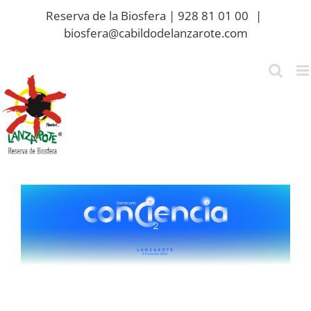
Saltar
Reserva de la Biosfera | 928 81 01 00
|
al
biosfera@cabildodelanzarote.com
contenido