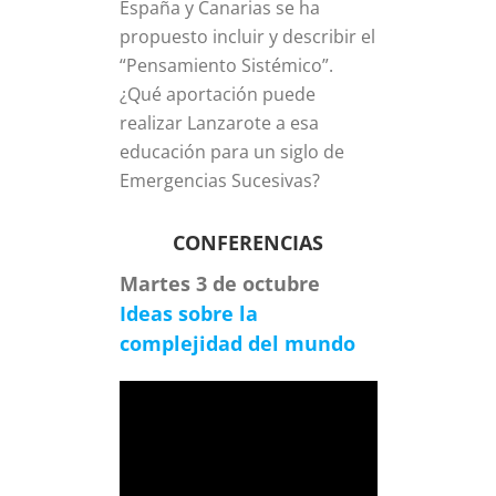
España y Canarias se ha
propuesto incluir y describir el
“Pensamiento Sistémico”.
¿Qué aportación puede
realizar Lanzarote a esa
educación para un siglo de
Emergencias Sucesivas?
CONFERENCIAS
Martes 3 de octubre
Ideas sobre la
complejidad del mundo