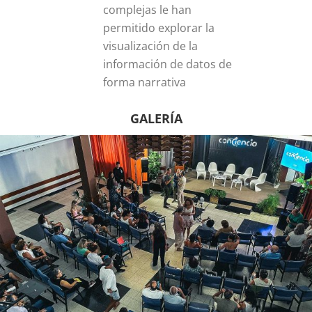
complejas le han
permitido explorar la
visualización de la
información de datos de
forma narrativa
GALERÍA