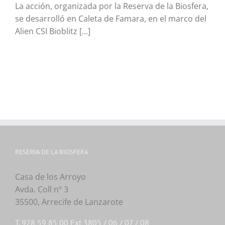
La acción, organizada por la Reserva de la Biosfera,
se desarrolló en Caleta de Famara, en el marco del
Alien CSI Bioblitz [...]
RESERVA DE LA BIOSFERA
Casa de los Arroyo
Avda. Coll nº 3
35500, Arrecife de Lanzarote
T. 928 59 85 00 Ext 3805 / 06 / 07 / 08