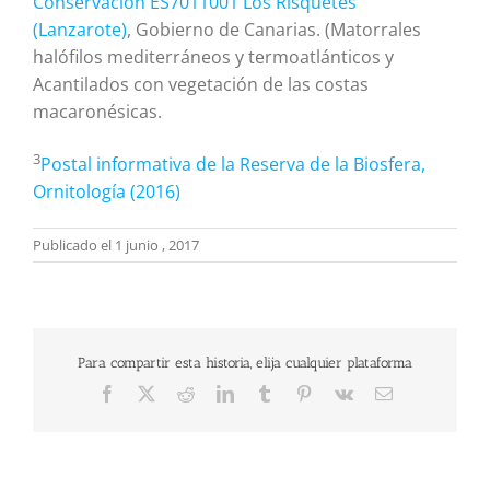
Conservación ES7011001 Los Risquetes
(Lanzarote)
, Gobierno de Canarias. (Matorrales
halófilos mediterráneos y termoatlánticos y
Acantilados con vegetación de las costas
macaronésicas.
3
Postal informativa de la Reserva de la Biosfera,
Ornitología (2016)
Publicado el 1 junio , 2017
Para compartir esta historia, elija cualquier plataforma
Facebook
X
Reddit
LinkedIn
Tumblr
Pinterest
Vk
Correo
electrónico