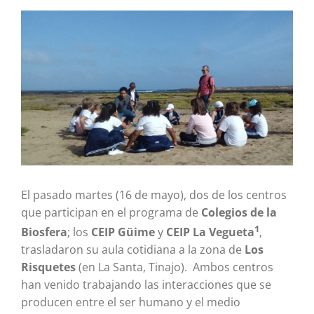
Ver
imagen
más
grande
El pasado martes (16 de mayo), dos de los centros
que participan en el programa de
Colegios de la
1
Biosfera
; los
CEIP Güime
y
CEIP La Vegueta
,
trasladaron su aula cotidiana a la zona de
Los
Risquetes
(en La Santa, Tinajo). Ambos centros
han venido trabajando las interacciones que se
producen entre el ser humano y el medio