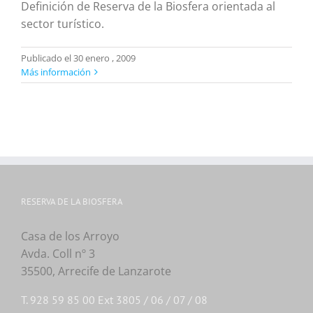
Definición de Reserva de la Biosfera orientada al
sector turístico.
Publicado el 30 enero , 2009
Más información
RESERVA DE LA BIOSFERA
Casa de los Arroyo
Avda. Coll nº 3
35500, Arrecife de Lanzarote
T. 928 59 85 00 Ext 3805 / 06 / 07 / 08