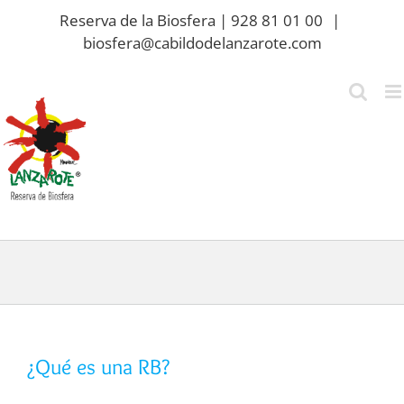
Saltar
Reserva de la Biosfera | 928 81 01 00
|
al
biosfera@cabildodelanzarote.com
contenido
¿Qué es una RB?