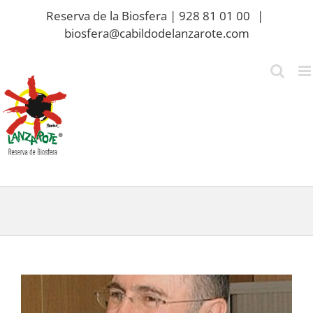
Saltar
Reserva de la Biosfera | 928 81 01 00
|
al
biosfera@cabildodelanzarote.com
contenido