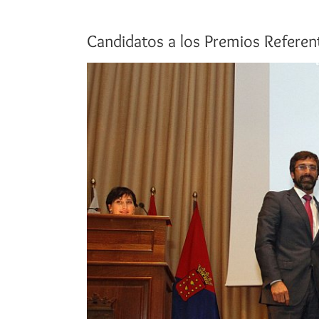
Candidatos a los Premios Referent
Ver
imagen
más
grande