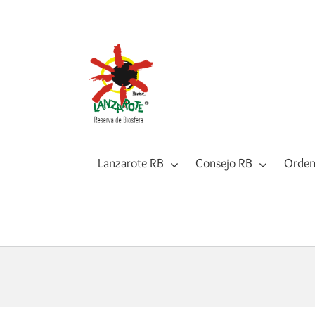
Saltar
al
contenido
Lanzarote RB
Consejo RB
Orden