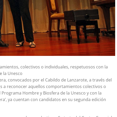
mientos, colectivos o individuales, respetuosos con la
de la Unesco
era, convocados por el Cabildo de Lanzarote, a través del
ras a reconocer aquellos comportamientos colectivos o
del Programa Hombre y Biosfera de la Unesco y con la
fera’, ya cuentan con candidatos en su segunda edición