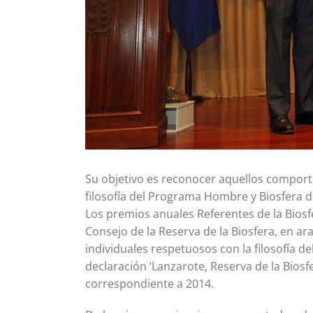
Su objetivo es reconocer aquellos comporta
filosofía del Programa Hombre y Biosfera 
Los premios anuales Referentes de la Biosf
Consejo de la Reserva de la Biosfera, en a
individuales respetuosos con la filosofía 
declaración ‘Lanzarote, Reserva de la Bios
correspondiente a 2014.