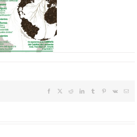
Facebook
X
Reddit
LinkedIn
Tumblr
Pinterest
Vk
Cor
elec