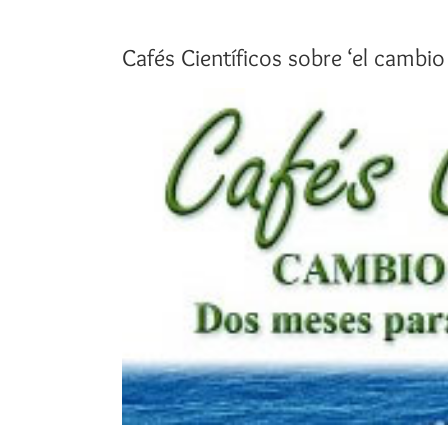
Cafés Científicos sobre ‘el cambio 
Ver
imagen
más
grande