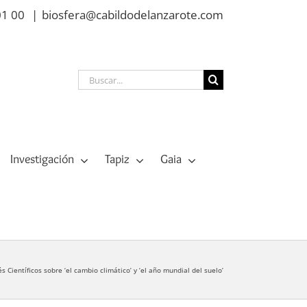
01 00
|
biosfera@cabildodelanzarote.com
Buscar:
Investigación
Tapiz
Gaia
és Científicos sobre ‘el cambio climático’ y ‘el año mundial del suelo’