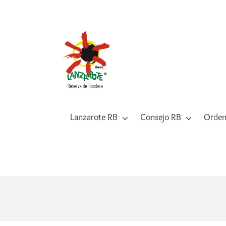
Saltar
al
contenido
Lanzarote RB
Consejo RB
Orden