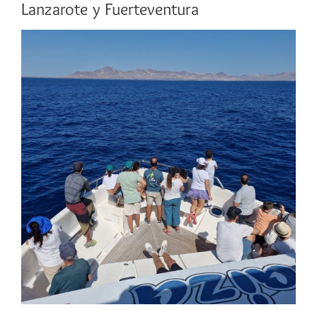
Lanzarote y Fuerteventura
Ver
imagen
más
grande