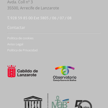
Avda. Coll nº 3
35500, Arrecife de Lanzarote
T. 928 59 85 00 Ext 3805 / 06 / 07 / 08
Contactar
Politica de cookies
Aviso Legal
Política de Privacidad