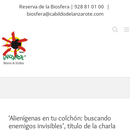
Saltar
Reserva de la Biosfera | 928 81 01 00
|
al
biosfera@cabildodelanzarote.com
contenido
‘Alienígenas en tu colchón: buscando
enemigos invisibles’, título de la charla