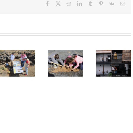
Facebook
X
Reddit
LinkedIn
Tumblr
Pinterest
Vk
Cor
elec