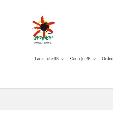
Saltar
al
contenido
Lanzarote RB
Consejo RB
Orden