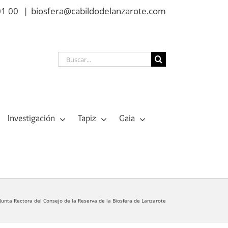
01 00
|
biosfera@cabildodelanzarote.com
Buscar:
Investigación
Tapiz
Gaia
a Junta Rectora del Consejo de la Reserva de la Biosfera de Lanzarote