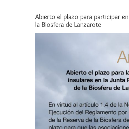
Abierto el plazo para participar e
la Biosfera de Lanzarote
Ver
imagen
más
grande