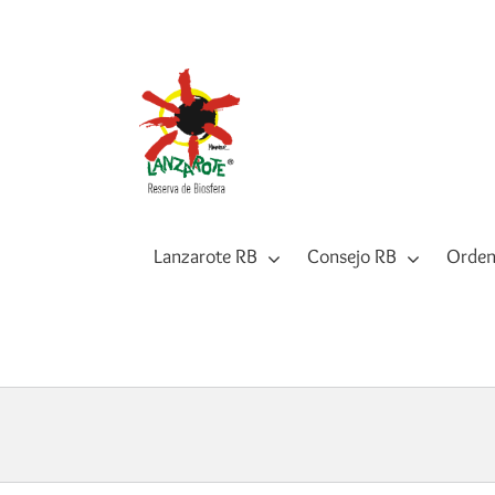
Saltar
al
contenido
Lanzarote RB
Consejo RB
Orden