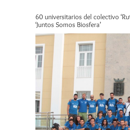
60 universitarios del colectivo ‘
‘Juntos Somos Biosfera’
Ver
imagen
más
grande