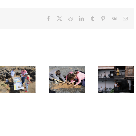
Facebook
X
Reddit
LinkedIn
Tumblr
Pinterest
Vk
Cor
elec