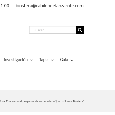
01 00
|
biosfera@cabildodelanzarote.com
Buscar:
Investigación
Tapiz
Gaia
 ‘Ruta 7’ se suma al programa de voluntariado ‘Juntos Somos Biosfera’