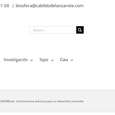
01 00
|
biosfera@cabildodelanzarote.com
Buscar:
Investigación
Tapiz
Gaia
SRB.net. Conocimientos prácticos para un desarrollo sostenible