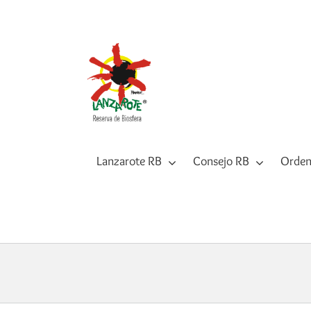
Saltar
al
contenido
Lanzarote RB
Consejo RB
Orden