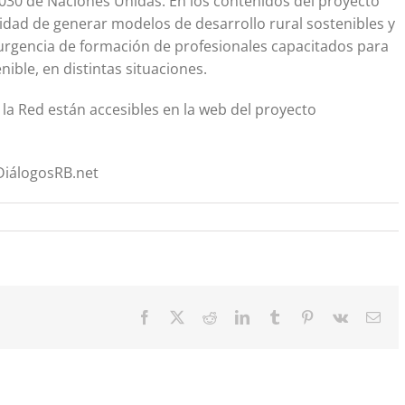
2030 de Naciones Unidas. En los contenidos del proyecto
idad de generar modelos de desarrollo rural sostenibles y
 urgencia de formación de profesionales capacitados para
ible, en distintas situaciones.
la Red están accesibles en la web del proyecto
DiálogosRB.net
Facebook
X
Reddit
LinkedIn
Tumblr
Pinterest
Vk
Cor
elec