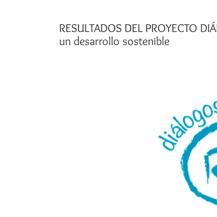
RESULTADOS DEL PROYECTO DIÁLO
un desarrollo sostenible
Ver
imagen
más
grande